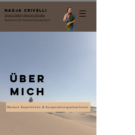
Nadja Crivelli
Sahara Trekking Retreats Marokko
Retreats in der Schweiz & Deutschland
Über
mich
Weitere ExpertInnen & KooperationspartnerInnen