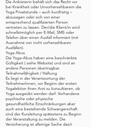
Die Anbieterin behält sich das Recht vor
bei Krankheit oder Unvorhersehbarem die
Yoga Privatstunde – auch kurzfristig –
abzusagen oder sich von einer
entsprechend qualifizierten Person
vertreten zu lassen. Der/die Klient/in wird
schnellstmöglich per E-Mail, SMS oder
Telefon über einen Ausfall informiert (mit
Ausnahme von nicht vorhersehbaren
Ausfällen).
Yoga Abos
Die Yoga-Abos haben eine beschränkte
Gültigkeit ( siehe Website) und sind an
andere Personen übertragbar.
Teilnahmefähigkeit / Haftung
Es liegt in der Verantwortung der
TeilnehmerInnen, vor Beginn der ersten
Yogalektion ihren Arzt zu konsultieren, ob
Yoga ausgeübt werden darf. Vorhandene
psychische oder physische
gesundheitliche Einschränkungen aber
auch eine bestehende Schwangerschaft
sind der Kursleitung spätestens zu Beginn
der Veranstaltung zu melden. Die
Versicherung ist alleinige Sache des/r