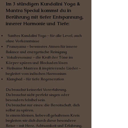
Im 3 stündigen Kundalini Yoga &
Mantra Special kommst du in
Berührung mit tiefer Entspannung,
innerer Harmonie und Tiefe:
Sanftes Kundalini Yoga – für alle Level, auch
ohne Vorkenntnisse
Pranayama – bewusstes Atmen für innere
Balance und energetische Reinigung
Vokalresonanz – die Kraft der Töne im
Körper spüren und Blockaden lösen
Heilsame Mantren & inspirierende Lieder –
begleitet vom indischen Harmonium
Klangbad – für tiefe Regeneration​
Du brauchst keinerlei Vorerfahrung.
Du brauchst nicht perfekt singen oder
besonders felxibel sein.
Du brauchst nur eines: die Bereitschaft, dich
selbst zu spüren.
In einem kleinen, liebevoll gehaltenen Kreis
begleiten wir dich durch diese besondere
Reise – mit Herz, Achtsamkeit und Erfahrung.