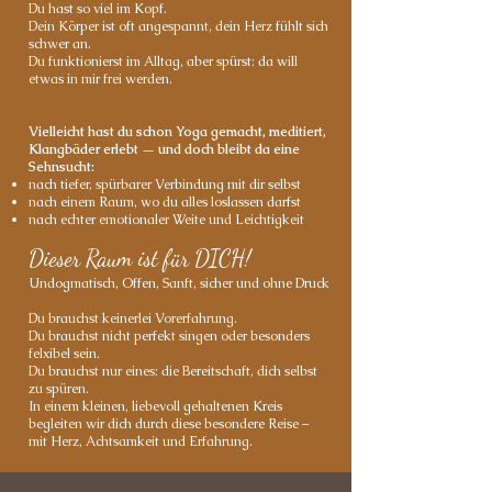
Du hast so viel im Kopf.
Dein Körper ist oft angespannt, dein Herz fühlt sich
schwer an.
Du funktionierst im Alltag, aber spürst: da will
etwas in mir frei werden.
Vielleicht hast du schon Yoga gemacht, meditiert,
Klangbäder erlebt — und doch bleibt da eine
Sehnsucht:
nach tiefer, spürbarer Verbindung mit dir selbst
nach einem Raum, wo du alles loslassen darfst
nach echter emotionaler Weite und Leichtigkeit
Dieser Raum ist für DICH!
Undogmatisch, Offen, Sanft, sicher und ohne Druck
Du brauchst keinerlei Vorerfahrung.
Du brauchst nicht perfekt singen oder besonders
felxibel sein.
Du brauchst nur eines: die Bereitschaft, dich selbst
zu spüren.
In einem kleinen, liebevoll gehaltenen Kreis
begleiten wir dich durch diese besondere Reise –
mit Herz, Achtsamkeit und Erfahrung.