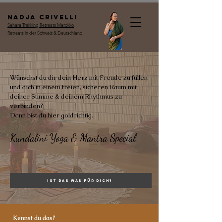
Nadja Crivelli
Sahara Trekking Retreats Marokko
Retreats in der Schweiz & Deutschland
Wünschst du dir dein Herz mit Freude zu füllen
und dich in einem freien, sicheren Raum mit
deiner Stimme & deinem Rhythmus zu
verbinden?
Dann bist du hier goldrichtig.
Kundalini Yoga & Mantra Special
Ist das was für dich?
Kennst du das?