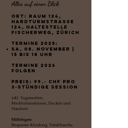
Alles auf einen Blick
Ort:
Raum 124,
Hardturmstrasse
124, Haltestelle
Fischerweg, Zürich
Termine 2025:
Sa, 08. November |
15 bis 18 Uhr
Termine 2026
folgen
Preis: 99.-
CHF pro
3-stündige Session
i
nkl. Yogamatten,
Meditationskissen, Decken und
Handout
Mitbringen:
Bequeme Kleidung, Trinkflasche,