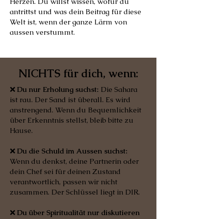
Herzen. Du willst wissen, wofür du
antrittst und was dein Beitrag für diese
Welt ist, wenn der ganze Lärm von
aussen verstummt.
NICHTS für dich, wenn:
❌
Du nur Erholung suchst:
Die Sahara
ist rau. Der Sand ist überall. Es wird
anstrengend. Wenn du Bequemlichkeit
über Erkenntnis stellst, bleib bitte zu
Hause.
❌
Du die Schuld im Aussen suchst:
Wenn du denkst, deine Partnerin oder
dein Chef sei für deinen Zustand
verantwortlich, passen wir nicht
zusammen. Der Schlüssel liegt in DIR.
❌
Du über Spiritualität nur diskutieren