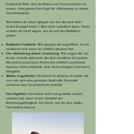
Es braucht Mut, sich als Mann von Frauen führen zu
lassen. Aber genau hier liegt die Abkürzung zu deiner
Transformation.
Wir halten dir einen Spiegel vor, den dir auch dein
bester Kumpel beim 3. Bier nicht vorhalten kann. Denn
er kann dir nicht sagen, wie du auf das Weibliche
wirkst.
Radikales Feedback:
Wir spiegeln dir ungefiltert, wo du
maskierst und wann du wirklich präsent bist.
Die Aktivierung deiner Anziehung:
Wir zeigen dir, wie
du die Anteile aktivierst, die dich als Mann für andere
Menschen (und deine Partnerin) wirklich anziehend
machen: Deine Klarheit, dein Stehvermögen und deine
Integrität.
Wahre Augenhöhe:
Du lernst im direkten Kontakt mit
uns, wie sich eine gesunde, kraftvolle Dynamik
zwischen den Geschlechtern anfühlt.
Das Ergebnis:
Du kehrst nicht nur gestärkt zurück,
sondern mit einer neuen Qualität der
Beziehungsfähigkeit. Du lernst, wie du eine starke
Frau halten kannst.