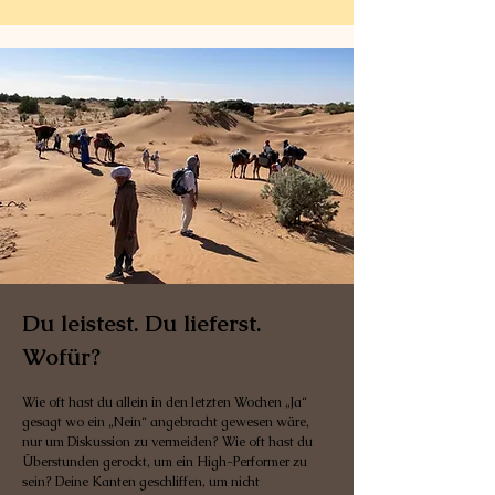
Du leistest. Du lieferst.
Wofür?
Wie oft hast du allein in den letzten Wochen „Ja“
gesagt wo ein „Nein“ angebracht gewesen wäre,
nur um Diskussion zu vermeiden? Wie oft hast du
Überstunden gerockt, um ein High-Performer zu
sein? Deine Kanten geschliffen, um nicht