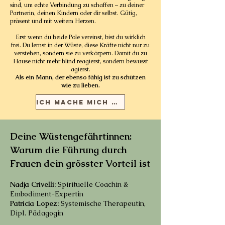
sind, um echte Verbindung zu schaffen – zu deiner
Partnerin, deinen Kindern oder dir selbst. Gütig,
präsent und mit weitem Herzen.
Erst wenn du beide Pole vereinst, bist du wirklich
frei. Du lernst in der Wüste, diese Kräfte nicht nur zu
verstehen, sondern sie zu verkörpern. Damit du zu
Hause nicht mehr blind reagierst, sondern bewusst
agierst.
Als ein Mann, der ebenso fähig ist zu schützen
wie zu lieben.
Ich mache mich auf!
Deine Wüstengefährtinnen:
Warum die Führung durch
Frauen dein grösster Vorteil ist
Nadja Crivelli:
Spirituelle Coachin &
Embodiment-Expertin
Patricia Lopez:
Systemische Therapeutin,
Dipl. Pädagogin