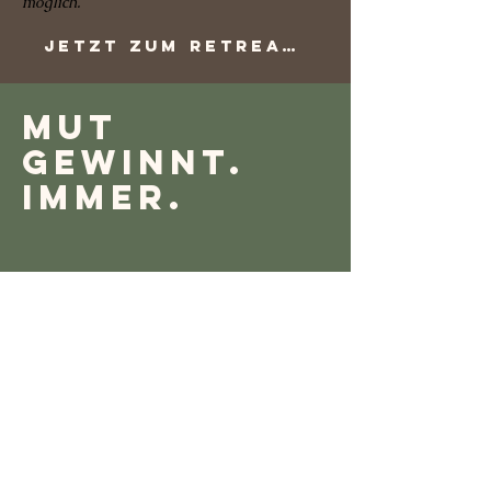
möglich.
Jetzt zum Retreat anmelden
Mut
gewinnt.
Immer.
200 €/CHF Ersparnis für die
ersten drei, die sich auf den Weg
machen.
Sei dabei – und lade dafür später
die Menschen ein, die Deine
Rückkehr feiern!