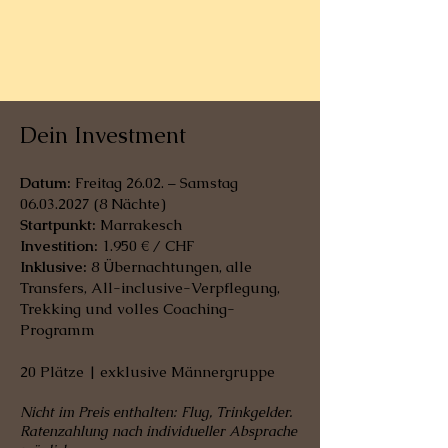
Dein Investment
Datum:
Freitag 26.02. – Samstag
06.03.2027 (8
Nächte)
Startpunkt:
Marrakesch
Investition:
1.950 € / CHF
Inklusive:
8 Übernachtungen, alle
Transfers, All-inclusive-Verpflegung,
Trekking und volles Coaching-
Programm
20 Plätze | exklusive Männergruppe
Nicht im Preis enthalten: Flug, Trinkgelder.
Ratenzahlung nach individueller Absprache