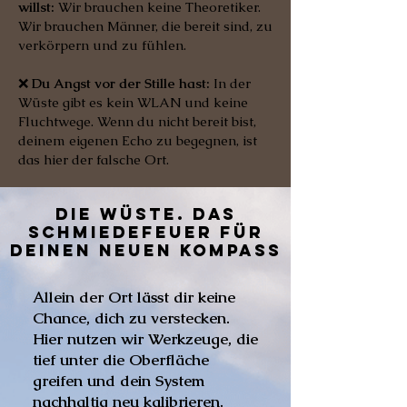
willst:
Wir brauchen keine Theoretiker.
Wir brauchen Männer, die bereit sind, zu
verkörpern und zu fühlen.
❌
Du Angst vor der Stille hast:
In der
Wüste gibt es kein WLAN und keine
Fluchtwege. Wenn du nicht bereit bist,
deinem eigenen Echo zu begegnen, ist
das hier der falsche Ort.
Die Wüste. Das
Schmiedefeuer für
deinen neuen Kompass
Allein der Ort lässt dir keine
Chance, dich zu verstecken.
Hier nutzen wir Werkzeuge, die
tief unter die Oberfläche
greifen und dein System
nachhaltig neu kalibrieren.