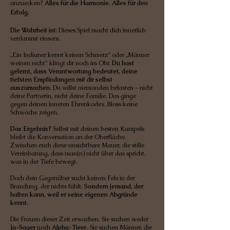
anzuecken?
Alles für die Harmonie. Alles für den
Erfolg.
Die Wahrheit ist:
Dieses Spiel macht dich innerlich
verdammt einsam.
„Ein Indianer kennt keinen Schmerz“ oder „Männer
weinen nicht“ klingt dir noch im Ohr.
Du hast
gelernt, dass Verantwortung bedeutet, deine
tiefsten Empfindungen mit dir selbst
auszumachen.
Du willst niemanden belasten – nicht
deine Partnerin, nicht deine Familie. Das ginge
gegen deinen inneren Ehrenkodex. Bloss keine
Schwäche zeigen.
Das Ergebnis?
Selbst mit deinen besten Kumpels
bleibt die Konversation an der Oberfläche.
Zwischen euch diese unsichtbare Mauer, die stille
Vereinbarung, dass man(n) nicht über das spricht,
was in der Tiefe bewegt.
Doch dein Gegenüber sucht keinen Fels in der
Brandung, der nichts fühlt.
Sondern jemand, der
halten kann, weil er seine eigenen Abgründe
kennt.
Die Frauen dieser Zeit erwachen. Sie suchen weder
Ja-Sager
noch
Alpha-Tiere
.
Sie suchen Männer, die