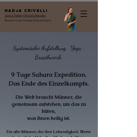
Nadja Crivelli
Sahara Trekking Retreats Marokko
Retreats in der Schweiz & Deutschland
Systemische Aufstellung · Yoga ·
Breathwork.
9 Tage Sahara Expedition.
Das Ende des Einzelkampfs.
Die Welt braucht Männer,
die
gemeinsam aufstehen, um das zu
hüten,
was ihnen heilig ist.
Für alle Männer, die ihre Lebendigkeit, Werte