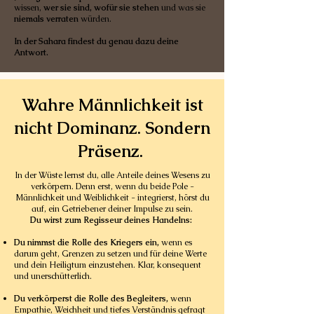
wissen,
wer sie sind, wofür sie stehen
und was sie
niemals verraten
würden.
In der Sahara findest du genau dazu deine
Antwort.
Wahre Männlichkeit ist
nicht Dominanz. Sondern
Präsenz.
​​In der Wüste lernst du, alle Anteile deines Wesens zu
verkörpern.
Denn erst, wenn du beide Pole -
Männlichkeit und Weiblichkeit - integrierst, hörst du
auf, ein Getriebener deiner Impulse zu sein.
Du wirst zum Regisseur deines Handelns:
Du nimmst die Rolle des Kriegers ein,
wenn es
darum geht, Grenzen zu setzen und für deine Werte
und dein Heiligtum einzustehen. Klar, konsequent
und unerschütterlich.
Du verkörperst die Rolle des Begleiters,
wenn
Empathie, Weichheit und tiefes Verständnis gefragt